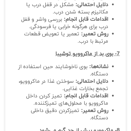
دلایل احتمالی:
مشکل در قفل درب یا
مکانیزم بسته شدن درب.
اقدامات قابل انجام:
بررسی واشر و قفل
درب برای هرگونه خرابی یا فرسودگی.
روش تعمیر:
تعمیر یا تعویض قطعات
مرتبط با درب.
7- بوی بد از ماکروویو توشیبا
نشانه‌ها:
بوی ناخوشایند حین استفاده از
دستگاه.
دلایل احتمالی:
سوختن غذا در ماکروویو،
تجمع بخارات غذایی.
اقدامات قابل انجام:
تمیز کردن داخل
ماکروویو با محلول‌های تمیزکننده.
روش تعمیر:
تمیزکردن دقیق داخلی
دستگاه.
8- ماکروویو بیش از حد گرم می‌شود